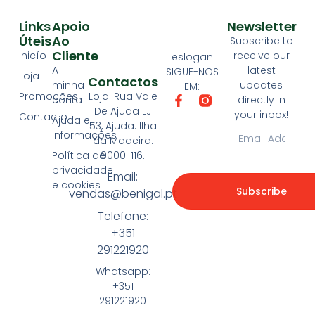
Links
Apoio
Newsletter
Úteis
Ao
Subscribe to
Cliente
Inicío
receive our
eslogan
A
latest
SIGUE-NOS
Loja
Contactos
minha
updates
EM:
Loja: Rua Vale
Promoções
conta
directly in
De Ajuda LJ
your inbox!
Contacto
Ajuda e
53, Ajuda. Ilha
informações
da Madeira.
9000-116.
Política de
privacidade
Email:
e cookies
Subscribe
vendas@benigal.pt
Telefone:
+351
291221920
Whatsapp:
+351
291221920