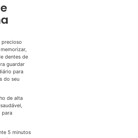
De
na
 precioso
o memorizar,
de dentes de
ara guardar
iário para
s do seu
ho de alta
 saudável,
a para
nte 5 minutos