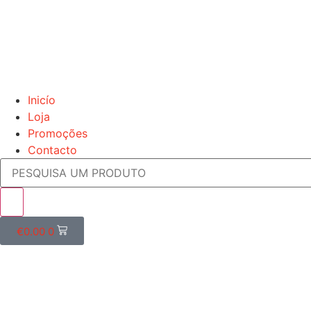
Inicío
Loja
Promoções
Contacto
€
0.00
0