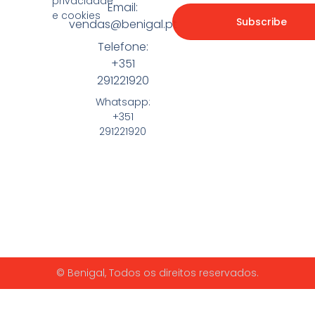
privacidade
Email:
e cookies
Subscribe
vendas@benigal.pt
Telefone:
+351
291221920
Whatsapp:
+351
291221920
© Benigal, Todos os direitos reservados.