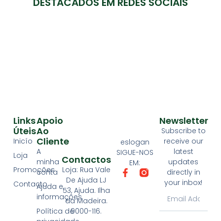
DESTACADOS EM REDES SOCIAIS
Links
Apoio
Newsletter
Úteis
Ao
Subscribe to
Cliente
Inicío
receive our
eslogan
A
latest
SIGUE-NOS
Loja
Contactos
minha
updates
EM:
Loja: Rua Vale
Promoções
conta
directly in
De Ajuda LJ
your inbox!
Contacto
Ajuda e
53, Ajuda. Ilha
informações
da Madeira.
9000-116.
Política de