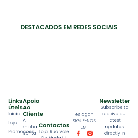
DESTACADOS EM REDES SOCIAIS
Links
Apoio
Newsletter
Úteis
Ao
Subscribe to
Cliente
Inicío
receive our
eslogan
A
latest
SIGUE-NOS
Loja
Contactos
minha
updates
EM:
Loja: Rua Vale
Promoções
conta
directly in
De Ajuda LJ