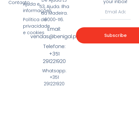
your inbox!
Contacto
Ajuda e
53, Ajuda. Ilha
informações
da Madeira.
9000-116.
Política de
privacidade
Email:
e cookies
Subscribe
vendas@benigal.pt
Telefone:
+351
291221920
Whatsapp:
+351
291221920