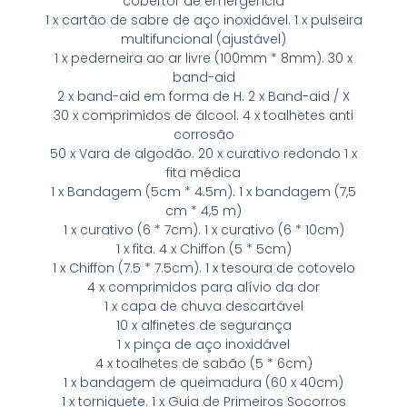
cobertor de emergência
1 x cartão de sabre de aço inoxidável. 1 x pulseira
multifuncional (ajustável)
1 x pederneira ao ar livre (100mm * 8mm). 30 x
band-aid
2 x band-aid em forma de H. 2 x Band-aid / X
30 x comprimidos de álcool. 4 x toalhetes anti
corrosão
50 x Vara de algodão. 20 x curativo redondo 1 x
fita médica
1 x Bandagem (5cm * 4.5m). 1 x bandagem (7,5
cm * 4,5 m)
1 x curativo (6 * 7cm). 1 x curativo (6 * 10cm)
1 x fita. 4 x Chiffon (5 * 5cm)
1 x Chiffon (7.5 * 7.5cm). 1 x tesoura de cotovelo
4 x comprimidos para alívio da dor
1 x capa de chuva descartável
10 x alfinetes de segurança
1 x pinça de aço inoxidável
4 x toalhetes de sabão (5 * 6cm)
1 x bandagem de queimadura (60 x 40cm)
1 x torniquete. 1 x Guia de Primeiros Socorros