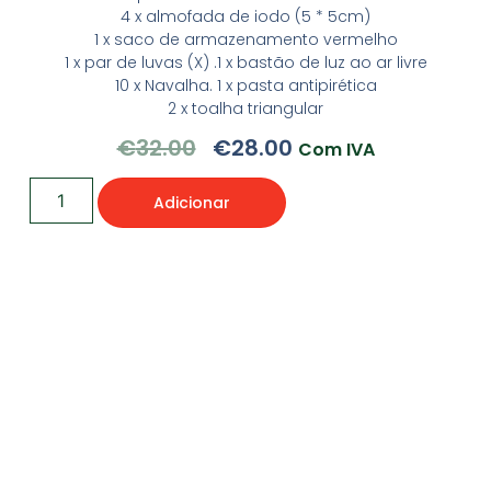
4 x almofada de iodo (5 * 5cm)
1 x saco de armazenamento vermelho
1 x par de luvas (X) .1 x bastão de luz ao ar livre
10 x Navalha. 1 x pasta antipirética
2 x toalha triangular
€
32.00
€
28.00
Com IVA
Adicionar