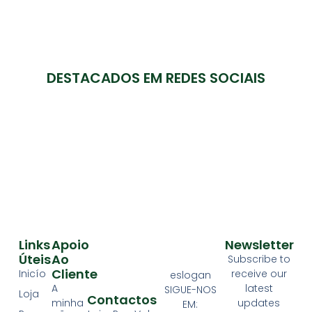
DESTACADOS EM REDES SOCIAIS
Links
Apoio
Newsletter
Úteis
Ao
Subscribe to
Cliente
Inicío
receive our
eslogan
A
latest
SIGUE-NOS
Loja
Contactos
minha
updates
EM: