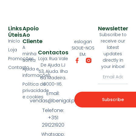
Links
Apoio
Newsletter
Úteis
Ao
Subscribe to
Cliente
Inicío
receive our
eslogan
A
latest
SIGUE-NOS
Loja
Contactos
minha
updates
EM:
Loja: Rua Vale
Promoções
conta
directly in
De Ajuda LJ
your inbox!
Contacto
Ajuda e
53, Ajuda. Ilha
informações
da Madeira.
9000-116.
Política de
privacidade
Email:
e cookies
Subscribe
vendas@benigal.pt
Telefone:
+351
291221920
Whatsapp: