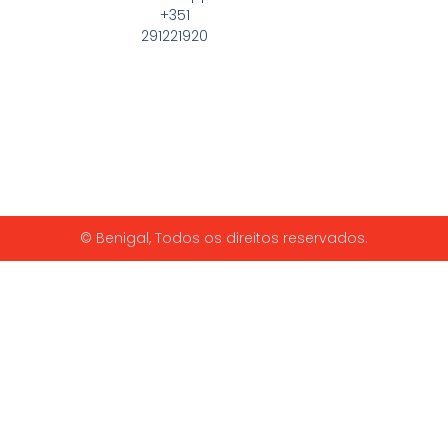
+351
291221920
© Benigal, Todos os direitos reservados.