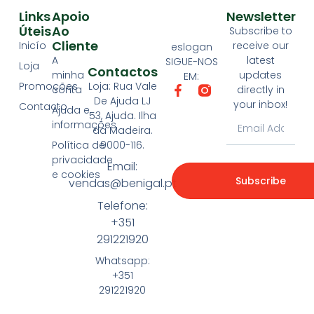
Links
Apoio
Newsletter
Úteis
Ao
Subscribe to
Cliente
Inicío
receive our
eslogan
A
latest
SIGUE-NOS
Loja
Contactos
minha
updates
EM:
Loja: Rua Vale
Promoções
conta
directly in
De Ajuda LJ
your inbox!
Contacto
Ajuda e
53, Ajuda. Ilha
informações
da Madeira.
9000-116.
Política de
privacidade
Email:
e cookies
Subscribe
vendas@benigal.pt
Telefone:
+351
291221920
Whatsapp:
+351
291221920