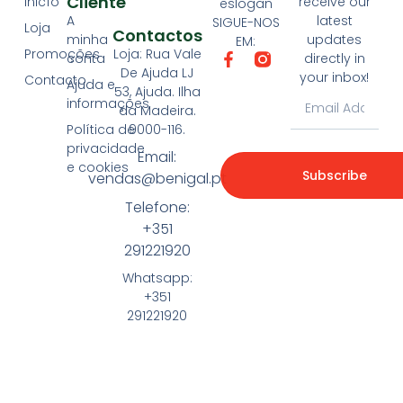
Cliente
Inicío
receive our
eslogan
A
latest
SIGUE-NOS
Loja
Contactos
minha
updates
EM:
Loja: Rua Vale
Promoções
conta
directly in
De Ajuda LJ
your inbox!
Contacto
Ajuda e
53, Ajuda. Ilha
informações
da Madeira.
9000-116.
Política de
privacidade
Email:
e cookies
Subscribe
vendas@benigal.pt
Telefone:
+351
291221920
Whatsapp:
+351
291221920