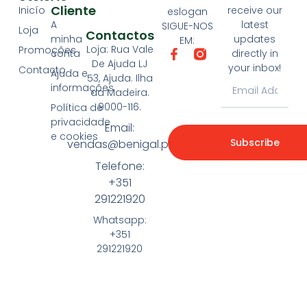
Cliente
Inicío
receive our
eslogan
A
latest
SIGUE-NOS
Loja
Contactos
minha
updates
EM:
Loja: Rua Vale
Promoções
conta
directly in
De Ajuda LJ
your inbox!
Contacto
Ajuda e
53, Ajuda. Ilha
informações
da Madeira.
9000-116.
Política de
privacidade
Email:
e cookies
Subscribe
vendas@benigal.pt
Telefone:
+351
291221920
Whatsapp:
+351
291221920