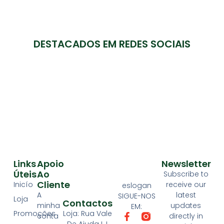
DESTACADOS EM REDES SOCIAIS
Links
Apoio
Newsletter
Úteis
Ao
Subscribe to
Cliente
Inicío
receive our
eslogan
A
latest
SIGUE-NOS
Loja
Contactos
minha
updates
EM:
Loja: Rua Vale
Promoções
conta
directly in
De Ajuda LJ