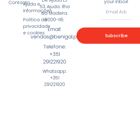
your inbox!
Contacto
Ajuda e
53, Ajuda. Ilha
informações
da Madeira.
9000-116.
Política de
privacidade
Email:
e cookies
Subscribe
vendas@benigal.pt
Telefone:
+351
291221920
Whatsapp:
+351
291221920