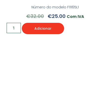
Número do modelo ‎F11165L1
€
32.00
€
25.00
Com IVA
Adicionar