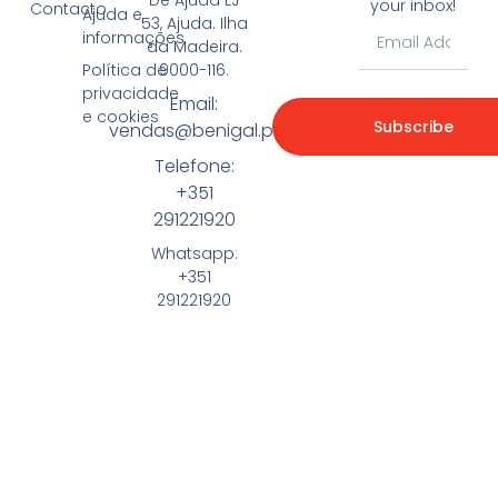
your inbox!
Contacto
Ajuda e
53, Ajuda. Ilha
informações
da Madeira.
9000-116.
Política de
privacidade
Email:
e cookies
Subscribe
vendas@benigal.pt
Telefone:
+351
291221920
Whatsapp:
+351
291221920