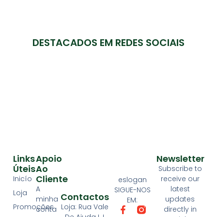
DESTACADOS EM REDES SOCIAIS
Links
Apoio
Newsletter
Úteis
Ao
Subscribe to
Cliente
Inicío
receive our
eslogan
A
latest
SIGUE-NOS
Loja
Contactos
minha
updates
EM:
Loja: Rua Vale
Promoções
conta
directly in
De Ajuda LJ