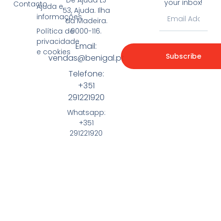
your inbox!
Contacto
Ajuda e
53, Ajuda. Ilha
informações
da Madeira.
9000-116.
Política de
privacidade
Email:
e cookies
Subscribe
vendas@benigal.pt
Telefone:
+351
291221920
Whatsapp:
+351
291221920