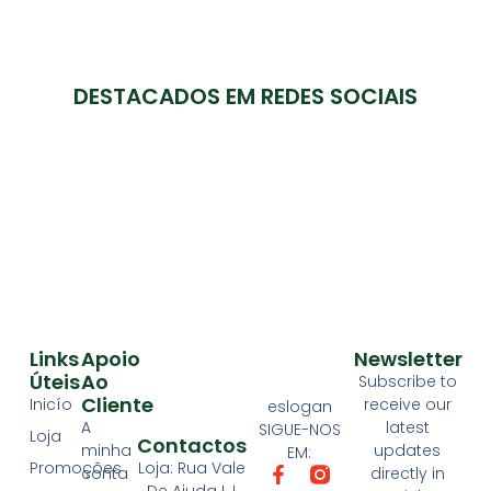
DESTACADOS EM REDES SOCIAIS
Links
Apoio
Newsletter
Úteis
Ao
Subscribe to
Cliente
Inicío
receive our
eslogan
A
latest
SIGUE-NOS
Loja
Contactos
minha
updates
EM:
Loja: Rua Vale
Promoções
conta
directly in
De Ajuda LJ