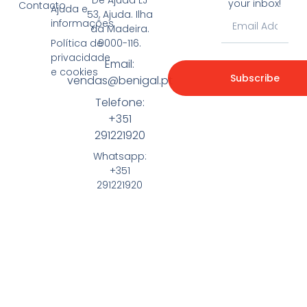
your inbox!
Contacto
Ajuda e
53, Ajuda. Ilha
informações
da Madeira.
9000-116.
Política de
privacidade
Email:
e cookies
Subscribe
vendas@benigal.pt
Telefone:
+351
291221920
Whatsapp:
+351
291221920