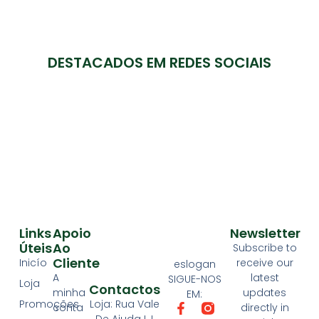
DESTACADOS EM REDES SOCIAIS
Links
Apoio
Newsletter
Úteis
Ao
Subscribe to
Cliente
Inicío
receive our
eslogan
A
latest
SIGUE-NOS
Loja
Contactos
minha
updates
EM:
Loja: Rua Vale
Promoções
conta
directly in
De Ajuda LJ