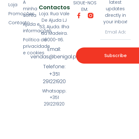
A
latest
SIGUE-NOS
Loja
Contactos
minha
updates
EM:
Loja: Rua Vale
Promoções
conta
directly in
De Ajuda LJ
your inbox!
Contacto
Ajuda e
53, Ajuda. Ilha
informações
da Madeira.
9000-116.
Política de
privacidade
Email:
e cookies
Subscribe
vendas@benigal.pt
Telefone:
+351
291221920
Whatsapp:
+351
291221920