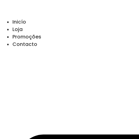
Pular
para
o
Inicío
conteúdo
Loja
Promoções
Contacto